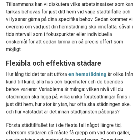
Tillsammans kan vi diskutera vilka arbetsinsatser som kan
tänkas behövas för just ditt hem vid varje städtillfälle och
vi lyssnar gärna på dina specifika behov. Sedan kommer vi
överens om vad just din hemstädning ska innefatta, såväl i
tidsintervall som i fokuspunkter eller individuella
önskemål för att sedan lämna en så precis offert som
möjligt.
Flexibla och effektiva städare
Hur lång tid det tar att utföra
en hemstädning
är olika från
kund till kund, alla hus och lägenheter och de boendes
behov varierar. Variablerna är många: vilken nivå vill du
städningen ska ligga på, vilka unika förutsättningar finns i
just ditt hem, hur stor är ytan, hur ofta ska städningen ske,
och hur välstädat är det innan städtjänsten påbörjas?
Första städtillfället tar i de flesta fall något längre tid,
eftersom städaren då måste få grepp om vad som gäller,