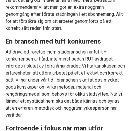
var utrustning och material finns med mera. Dessutom
rekommenderar vi att man gör en extra noggrann
genomgång efter första städningen i ett abonnemang. Allt
för att försäkra sig om att arbetet genomförts på ett
korrekt sätt redan från start.
En bransch med tuff konkurrens
Att driva ett företag inom städbranschen är tufft –
konkurrensen är hård, inte minst sedan RUT-avdraget
infördes i slutet av förra århundradet. Vi har kunskapen och
erfarenheten att utföra arbetet på ett effektivt och korrekt
sätt. Vi har under vår tid i branschen skaffat oss mycket
goda kunskaper om vilka metoder, material och
rengöringsmedel som behövs för olika städsyften. När vi
lämnar ett nystädat hem ska det både kännas och synas
att en erfaren, metodisk och noggrann yrkesperson har
varit där.
Förtroende i fokus när man utför